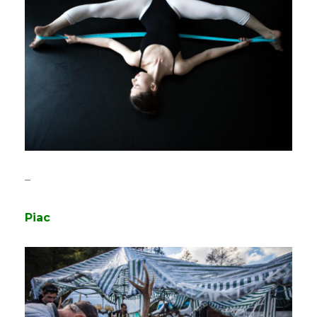
–
Piac