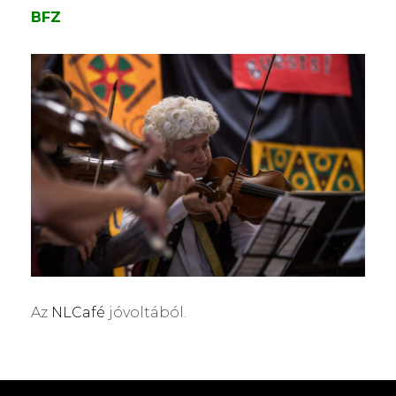
BFZ
Az
NLCafé
jóvoltából.