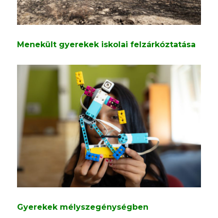
Menekült gyerekek iskolai felzárkóztatása
Gyerekek mélyszegénységben