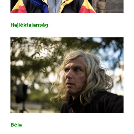
Hajléktalanság
Béla