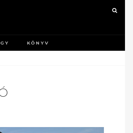
S
E
A
R
C
H
ÜGY
KÖNYV
TÓ