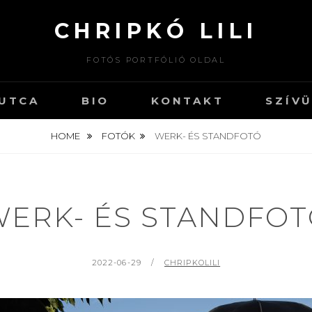
CHRIPKÓ LILI
FOTÓS PORTFÓLIÓ OLDAL
 UTCA
BIO
KONTAKT
SZÍV
HOME
FOTÓK
WERK- ÉS STANDFOTÓ
ERK- ÉS STANDFO
P
2022-06-29
B
CHRIPKOLILI
O
Y
S
T