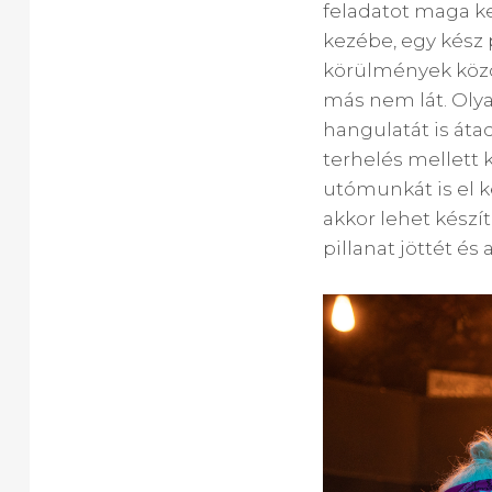
feladatot maga ke
kezébe, egy kész 
körülmények közöt
más nem lát. Olya
hangulatát is át
terhelés mellett 
utómunkát is el ke
akkor lehet készít
pillanat jöttét és