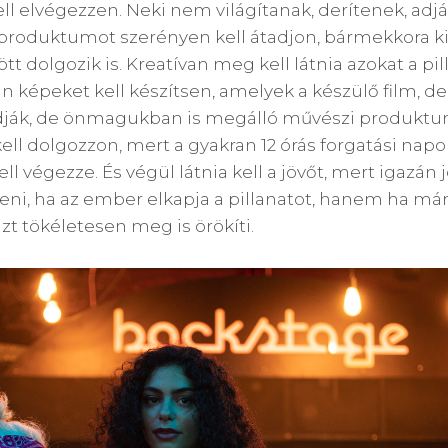
ll elvégezzen. Neki nem világítanak, derítenek, adj
produktumot szerényen kell átadjon, bármekkora ki
t dolgozik is. Kreatívan meg kell látnia azokat a pi
n képeket kell készítsen, amelyek a készülő film, de
adják, de önmagukban is megálló művészi produkt
kell dolgozzon, mert a gyakran 12 órás forgatási nap
ll végezze. És végül látnia kell a jövőt, mert igazán
eni, ha az ember elkapja a pillanatot, hanem ha már 
 azt tökéletesen meg is örökíti.