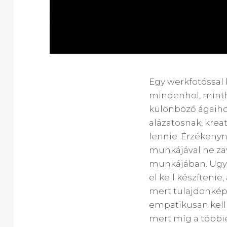
Egy werkfotóssal 
mindenhol, mintha 
különböző ágaiho
alázatosnak, krea
lennie. Érzékenyn
munkájával ne zav
munkájában. Ugya
el kell készíteni
mert tulajdonképp
empatikusan kell 
mert míg a többi