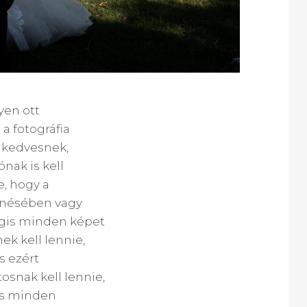
yen ott
 a fotográfia
 kedvesnek,
nak is kell
e, hogy a
henésében vagy
égis minden képet
ek kell lennie,
s ezért
osnak kell lennie,
és minden