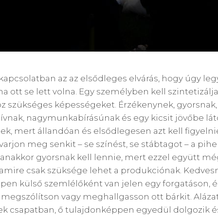
kapcsolatban az az elsődleges elvárás, hogy úgy leg
ott se lett volna. Egy személyben kell szintetizálja
z szükséges képességeket. Érzékenynek, gyorsnak,
tívnak, nagymunkabírásúnak és egy kicsit jövőbe látó
ek, mert állandóan és elsődlegesen azt kell figyelni
arjon meg senkit – se színést, se stábtagot – a pi
nakkor gyorsnak kell lennie, mert ezzel együtt m
e, amire csak szüksége lehet a produkciónak. Kedvesn
en külső szemlélőként van jelen egy forgatáson, é
megszólítson vagy meghallgasson ott bárkit. Alázat
ek csapatban, ő tulajdonképpen egyedül dolgozik 