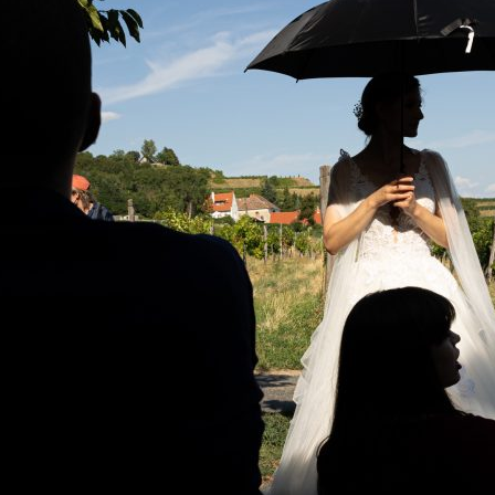
E
D
O
N