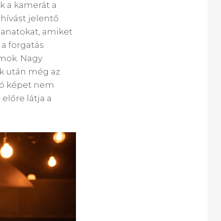
ák a kamerát a
hívást jelentő
llanatokat, amiket
 a forgatás
umok. Nagy
ok után még az
 jó képet nem
előre látja a